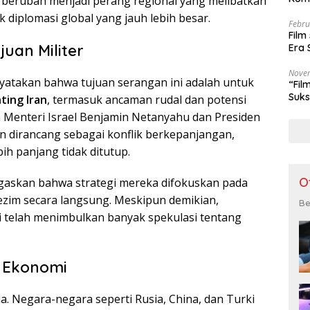
isa berubah menjadi perang regional yang melibatkan
 diplomasi global yang jauh lebih besar.
Febru
Film
uan Militer
Era 
Nove
nyatakan bahwa tujuan serangan ini adalah untuk
“Fil
Suks
ing Iran
, termasuk ancaman rudal dan potensi
 Menteri Israel Benjamin Netanyahu dan Presiden
n dirancang sebagai konflik berkepanjangan,
h panjang tidak ditutup.
O
egaskan bahwa strategi mereka difokuskan pada
ezim secara langsung. Meskipun demikian,
Be
i telah menimbulkan banyak spekulasi tentang
 Ekonomi
ia. Negara-negara seperti Rusia, China, dan Turki