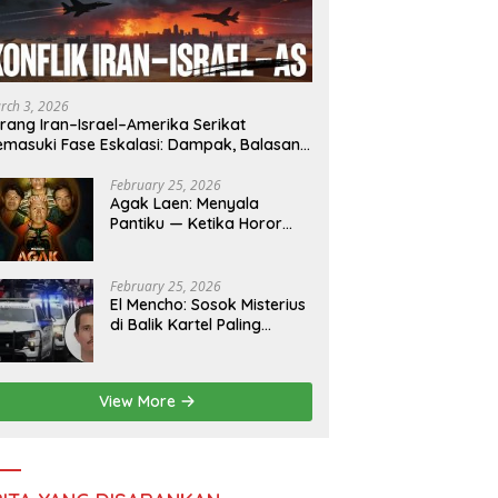
rch 3, 2026
rang Iran–Israel–Amerika Serikat
masuki Fase Eskalasi: Dampak, Balasan,
n Ketidakpastian
February 25, 2026
Agak Laen: Menyala
Pantiku — Ketika Horor
dan Komedi Makin Nekat
& Makin Indonesia
February 25, 2026
El Mencho: Sosok Misterius
di Balik Kartel Paling
Ditakuti Meksiko
View More