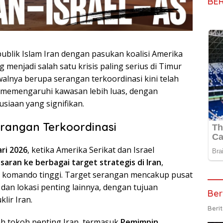
BE
publik Islam Iran dengan pasukan koalisi Amerika
g menjadi salah satu krisis paling serius di Timur
walnya berupa serangan terkoordinasi kini telah
 memengaruhi kawasan lebih luas, dengan
usiaan yang signifikan.
erangan Terkoordinasi
ri 2026
, ketika Amerika Serikat dan Israel
aran ke berbagai target strategis di Iran
,
tur komando tinggi. Target serangan mencakup pusat
k, dan lokasi penting lainnya, dengan tujuan
Ber
lir Iran.
Beri
h tokoh penting Iran, termasuk
Pemimpin