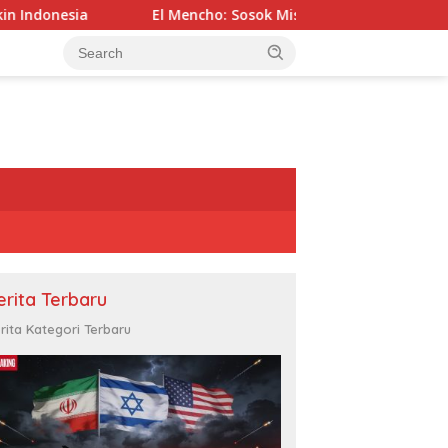
l Mencho: Sosok Misterius di Balik Kartel Paling Ditakuti Meksik
erita Terbaru
rita Kategori Terbaru