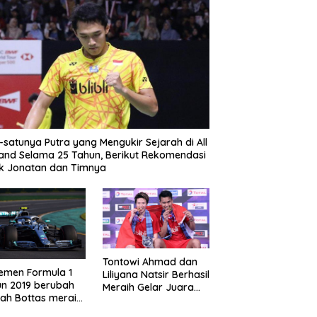
-satunya Putra yang Mengukir Sejarah di All
and Selama 25 Tahun, Berikut Rekomendasi
k Jonatan dan Timnya
Tontowi Ahmad dan
emen Formula 1
Liliyana Natsir Berhasil
n 2019 berubah
Meraih Gelar Juara
lah Bottas meraih
Dunia Kedua
enangan di GP