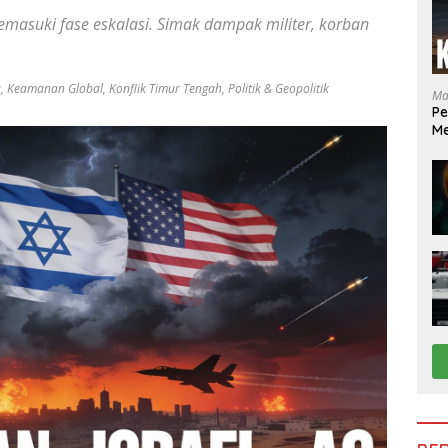
 memasuki fase eskalasi. Simak dampak militer, korban
a
,
Keamanan Global
,
Konflik Timur Tengah
,
Politik & Geopolitik
Ma
Pe
Me
da