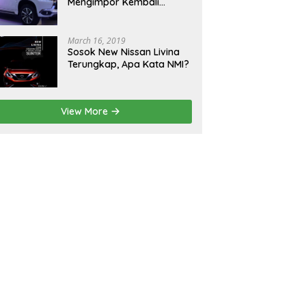
Mengimpor Kembali
Pajero Sport, Demi
Xpander
March 16, 2019
Sosok New Nissan Livina
Terungkap, Apa Kata NMI?
View More