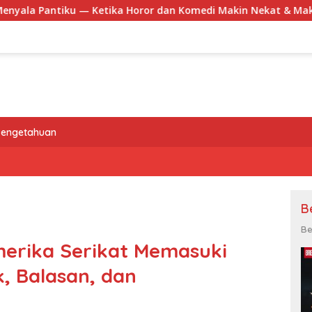
ika Horor dan Komedi Makin Nekat & Makin Indonesia
E
Pengetahuan
B
Be
merika Serikat Memasuki
, Balasan, dan