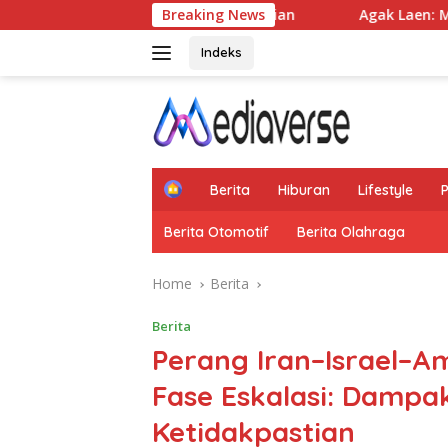
Skip
 dan Ketidakpastian
Breaking News
Agak Laen: Menyala Pantiku — Ket
to
content
Indeks
H
Berita
Hiburan
Lifestyle
o
m
Berita Otomotif
Berita Olahraga
e
Home
Berita
Berita
Perang Iran–Israel–A
Fase Eskalasi: Dampak
Ketidakpastian