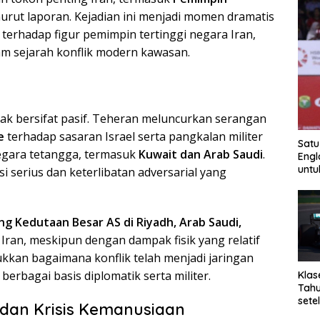
urut laporan. Kejadian ini menjadi momen dramatis
erhadap figur pemimpin tertinggi negara Iran,
lam sejarah konflik modern kawasan.
dak bersifat pasif. Teheran meluncurkan serangan
e
terhadap sasaran Israel serta pangkalan militer
Satu
negara tetangga, termasuk
Kuwait dan Arab Saudi
.
Engl
untu
i serius dan keterlibatan adversarial yang
g Kedutaan Besar AS di Riyadh, Arab Saudi,
t Iran, meskipun dengan dampak fisik yang relatif
kkan bagaimana konflik telah menjadi jaringan
erbagai basis diplomatik serta militer.
Klas
Tahu
sete
an Krisis Kemanusiaan
kem