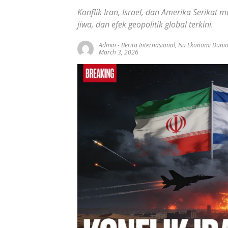
Konflik Iran, Israel, dan Amerika Serikat
jiwa, dan efek geopolitik global terkini.
Admin
-
Berita Internasional
,
Isu Ekonomi Duni
March 3, 2026