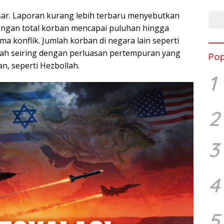
Aust
sar. Laporan kurang lebih terbaru menyebutkan
engan total korban mencapai puluhan hingga
ma konflik. Jumlah korban di negara lain seperti
bah seiring dengan perluasan pertempuran yang
Pop
n, seperti Hezbollah.
1
2
3
4
5