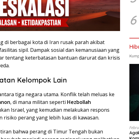
6
ng di berbagai kota di Iran rusak parah akibat
Hib
silitas sipil. Dampak sosial dan kemanusiaan yang
Kump
r tentang keterbatasan bantuan darurat dan krisis
reda.
batan Kelompok Lain
antara tiga negara utama. Konflik telah meluas ke
anon
, di mana militan seperti
Hezbollah
kan Israel, yang kemudian melakukan respons
n risiko perang yang lebih luas di kawasan.
Febru
atiran bahwa perang di Timur Tengah bukan
Agak
Kome