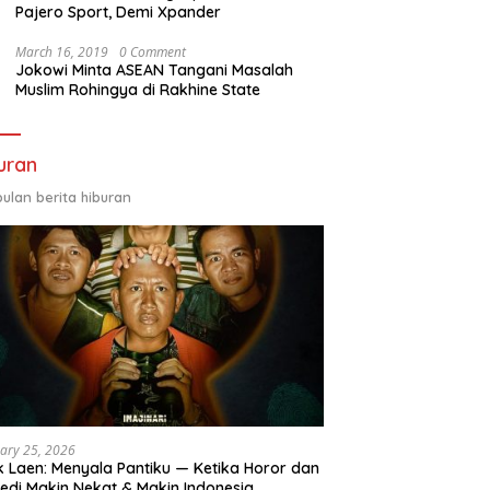
Pajero Sport, Demi Xpander
March 16, 2019
0 Comment
Jokowi Minta ASEAN Tangani Masalah
Muslim Rohingya di Rakhine State
uran
ulan berita hiburan
ary 25, 2026
 Laen: Menyala Pantiku — Ketika Horor dan
di Makin Nekat & Makin Indonesia