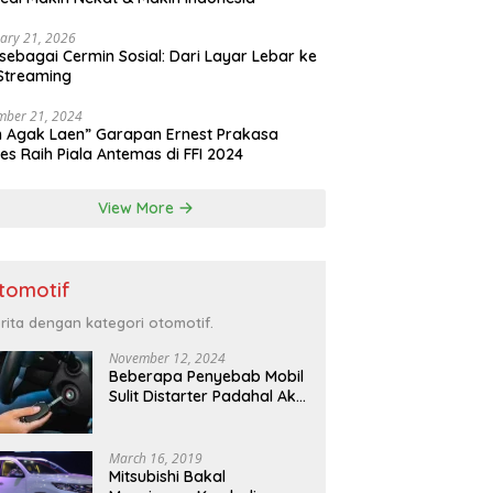
ary 21, 2026
 sebagai Cermin Sosial: Dari Layar Lebar ke
Streaming
mber 21, 2024
m Agak Laen” Garapan Ernest Prakasa
es Raih Piala Antemas di FFI 2024
View More
tomotif
rita dengan kategori otomotif.
November 12, 2024
Beberapa Penyebab Mobil
Sulit Distarter Padahal Aki
Masih Bagus: Saat Mobil
Menyulitkan Kita di Pagi
Hari
March 16, 2019
Mitsubishi Bakal