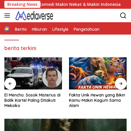
Skip
Komedi Makin Nekat & Makin Indonesia
Breaking News
El Mencho: Sosok
to
content
Home
Berita
Hiburan
Lifestyle
Pengetahuan
berita terkini
Fakta Unik Hewan yang Bikin
7 Fakta Unik Dunia Sains
Kamu Makin Kagum Sama
yang Bikin Kamu Bilang
Alam
“Serius Nih?”