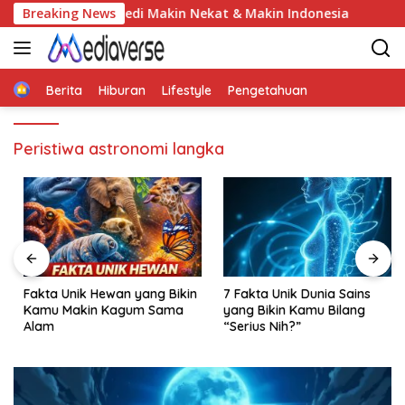
Skip
edi Makin Nekat & Makin Indonesia
Breaking News
El Mencho: Sosok Mi
to
content
Home
Berita
Hiburan
Lifestyle
Pengetahuan
Peristiwa astronomi langka
Fakta Unik Hewan yang Bikin
7 Fakta Unik Dunia Sains
Kamu Makin Kagum Sama
yang Bikin Kamu Bilang
Alam
“Serius Nih?”