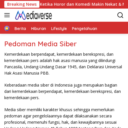
Skip
Menyala Pantiku — Ketika Horor dan Komedi Makin Nekat & Mak
Breaking News
to
content
Home
Berita
Hiburan
Lifestyle
Pengetahuan
Pedoman Media Siber
Kemerdekaan berpendapat, kemerdekaan berekspresi, dan
kemerdekaan pers adalah hak asasi manusia yang dilindungi
Pancasila, Undang-Undang Dasar 1945, dan Deklarasi Universal
Hak Asasi Manusia PBB.
Keberadaan media siber di Indonesia juga merupakan bagian
dari kemerdekaan berpendapat, kemerdekaan berekspresi, dan
kemerdekaan pers.
Media siber memiliki karakter khusus sehingga memerlukan
pedoman agar pengelolaannya dapat dilaksanakan secara
profesional, memenuhi fungsi, hak, dan kewajibannya sesuai