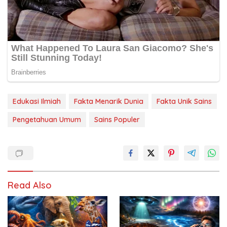
Edukasi Ilmiah
Fakta Menarik Dunia
Fakta Unik Sains
Pengetahuan Umum
Sains Populer
Read Also