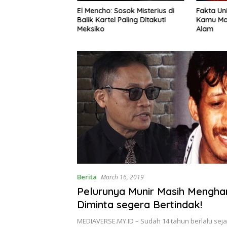
osok Misterius di
Fakta Unik Hewan yang Bikin
7 Fakta 
Paling Ditakuti
Kamu Makin Kagum Sama
Bikin Ka
Alam
Berita
March 16, 2019
Pelurunya Munir Masih Menghant
Diminta segera Bertindak!
MEDIAVERSE.MY.ID – Sudah 14 tahun berlalu seja