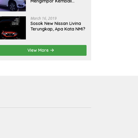
Mengimpor Kembali
Pajero Sport, Demi
Xpander
March 16, 2019
Sosok New Nissan Livina
Terungkap, Apa Kata NMI?
View More