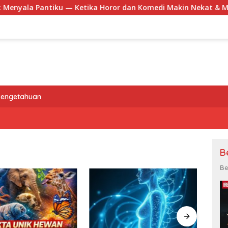
 Ketika Horor dan Komedi Makin Nekat & Makin Indonesia
Pengetahuan
B
Be