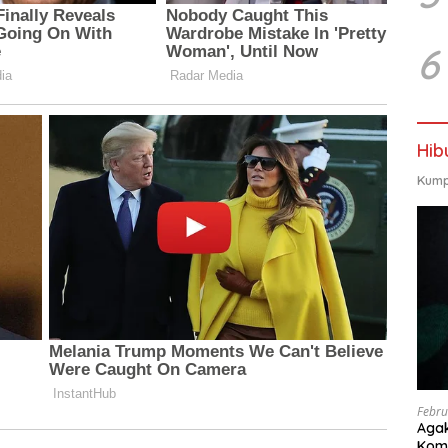
6
Hib
Kump
Febru
Agak
Kome