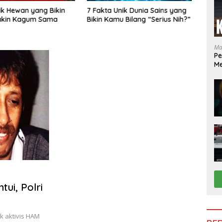
Unik Dunia Sains yang
Misteri Cahaya di Langit dan
Fakta
mu Bilang “Serius Nih?”
Laut: Menguak Fenomena Aneh
yang 
yang Masih Membingungkan
Sains
Ilmuwan
Manu
Ma
Pe
Me
da
ui, Polri
k aktivis HAM