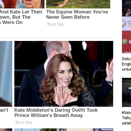
Satu
Engl
untu
Klas
Tahu
sete
kem