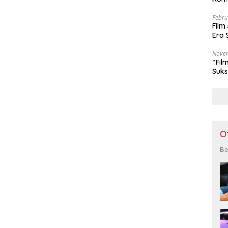
Febru
Film
Era 
Nove
“Fil
Suks
O
Be