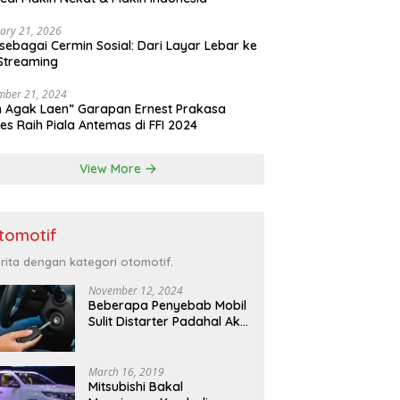
ary 21, 2026
 sebagai Cermin Sosial: Dari Layar Lebar ke
Streaming
mber 21, 2024
m Agak Laen” Garapan Ernest Prakasa
es Raih Piala Antemas di FFI 2024
View More
tomotif
rita dengan kategori otomotif.
November 12, 2024
Beberapa Penyebab Mobil
Sulit Distarter Padahal Aki
Masih Bagus: Saat Mobil
Menyulitkan Kita di Pagi
Hari
March 16, 2019
Mitsubishi Bakal