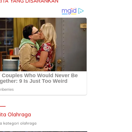
RITA YANG DISARANKAN
ita Olahraga
ta kategori olahraga