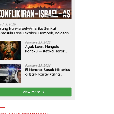
-Fakta Menarik Dunia
Tantangan Daya Beli dan
P
Jarang Diketahui: Antara
Lonjakan Harga Pangan:
S
, Alam, dan Perilaku
Pemerintah Diminta Perkuat
E
sia
Stabilisasi Pasar
d
rch 3, 2026
rang Iran–Israel–Amerika Serikat
masuki Fase Eskalasi: Dampak, Balasan,
n Ketidakpastian
February 25, 2026
Agak Laen: Menyala
Pantiku — Ketika Horor
dan Komedi Makin Nekat
& Makin Indonesia
February 25, 2026
El Mencho: Sosok Misterius
di Balik Kartel Paling
Ditakuti Meksiko
View More