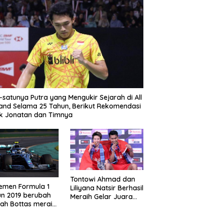
-satunya Putra yang Mengukir Sejarah di All
and Selama 25 Tahun, Berikut Rekomendasi
k Jonatan dan Timnya
Tontowi Ahmad dan
emen Formula 1
Liliyana Natsir Berhasil
n 2019 berubah
Meraih Gelar Juara
lah Bottas meraih
Dunia Kedua
enangan di GP