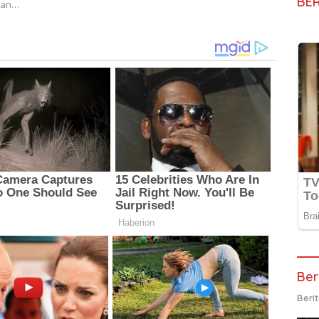
BE
ukan…
Ber
Beri