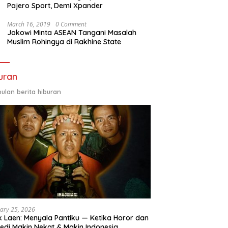
Pajero Sport, Demi Xpander
March 16, 2019
0 Comment
Jokowi Minta ASEAN Tangani Masalah
Muslim Rohingya di Rakhine State
uran
ulan berita hiburan
ary 25, 2026
 Laen: Menyala Pantiku — Ketika Horor dan
di Makin Nekat & Makin Indonesia