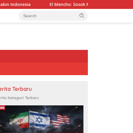
El Mencho: Sosok Misterius di Balik Kartel Paling Ditakuti M
erita Terbaru
rita Kategori Terbaru