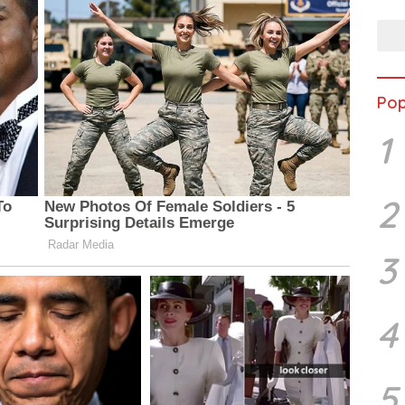
Aust
Pop
1
2
3
4
5