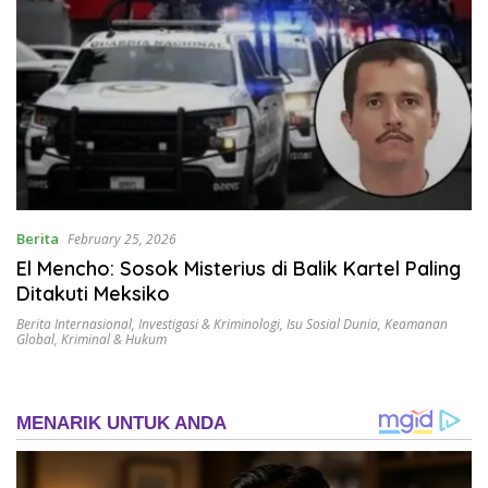
Berita
February 25, 2026
El Mencho: Sosok Misterius di Balik Kartel Paling
Ditakuti Meksiko
Berita Internasional
,
Investigasi & Kriminologi
,
Isu Sosial Dunia
,
Keamanan
Global
,
Kriminal & Hukum