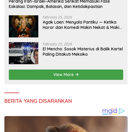
Perang Iran–Israel–Amerika Serikat Memasuki Fase
Eskalasi: Dampak, Balasan, dan Ketidakpastian
February 25, 2026
Agak Laen: Menyala Pantiku — Ketika
Horor dan Komedi Makin Nekat & Makin
Indonesia
February 25, 2026
El Mencho: Sosok Misterius di Balik Kartel
Paling Ditakuti Meksiko
View More
BERITA YANG DISARANKAN