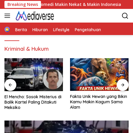
Skip
Komedi Makin Nekat & Makin Indonesia
Breaking News
El Mencho: Sosok
to
content
Home
Berita
Hiburan
Lifestyle
Pengetahuan
Kriminal & Hukum
Fakta Unik Hewan yang Bikin
7 Fakta Unik Dunia Sains
Kamu Makin Kagum Sama
yang Bikin Kamu Bilang
Alam
“Serius Nih?”