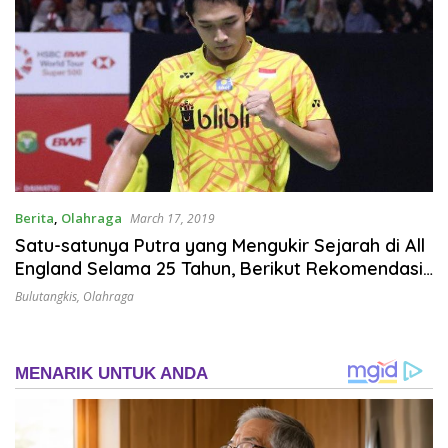
Berita
,
Olahraga
March 17, 2019
Satu-satunya Putra yang Mengukir Sejarah di All
England Selama 25 Tahun, Berikut Rekomendasi
untuk Jonatan dan Timnya
Bulutangkis
,
Olahraga