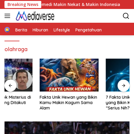
Skip
medi Makin Nekat & Makin Indonesia
Breaking News
El Mencho: Sosok 
to
content
Home
Berita
Hiburan
Lifestyle
Pengetahuan
olahraga
Fakta Unik Hewan yang Bikin
7 Fakta Unik Dunia Sains
Kamu Makin Kagum Sama
yang Bikin Kamu Bilang
Alam
“Serius Nih?”