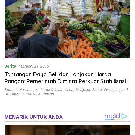
Berita
February 21, 2026
Tantangan Daya Beli dan Lonjakan Harga
Pangan: Pemerintah Diminta Perkuat Stabilisasi
Pasar
Ekonomi Nasional
,
Isu Sosial & Masyarakat
,
Kebijakan Publik
,
Perdagangan &
Distribusi
,
Pertanian & Pangan